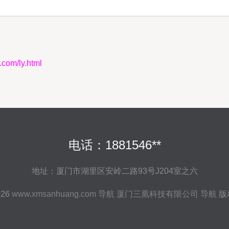
m/ly.html
电话：1881546**
地址：厦门市湖里区安岭二路93号J204室之六
026
www.xmsanhuang.com
导航
厦门三凰科技有限公司
导航
版