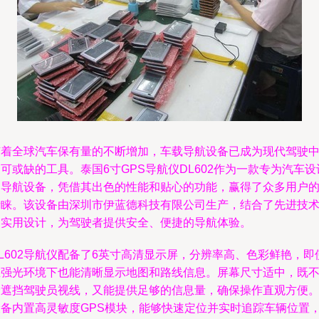
随着全球汽车保有量的不断增加，车载导航设备已成为现代驾驶
可或缺的工具。泰国6寸GPS导航仪DL602作为一款专为汽车设
的导航设备，凭借其出色的性能和贴心的功能，赢得了众多用户
青睐。该设备由深圳市伊蓝德科技有限公司生产，结合了先进技
和实用设计，为驾驶者提供安全、便捷的导航体验。
L602导航仪配备了6英寸高清显示屏，分辨率高、色彩鲜艳，即
在强光环境下也能清晰显示地图和路线信息。屏幕尺寸适中，既
会遮挡驾驶员视线，又能提供足够的信息量，确保操作直观方便
设备内置高灵敏度GPS模块，能够快速定位并实时追踪车辆位置