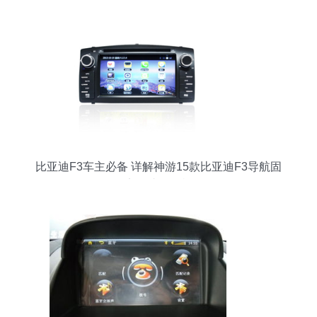
比亚迪F3车主必备 详解神游15款比亚迪F3导航固
定测速一体机