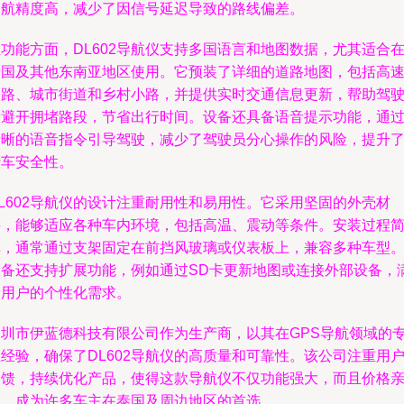
导航精度高，减少了因信号延迟导致的路线偏差。
功能方面，DL602导航仪支持多国语言和地图数据，尤其适合
泰国及其他东南亚地区使用。它预装了详细的道路地图，包括高
公路、城市街道和乡村小路，并提供实时交通信息更新，帮助驾
者避开拥堵路段，节省出行时间。设备还具备语音提示功能，通
清晰的语音指令引导驾驶，减少了驾驶员分心操作的风险，提升
行车安全性。
L602导航仪的设计注重耐用性和易用性。它采用坚固的外壳材
料，能够适应各种车内环境，包括高温、震动等条件。安装过程
单，通常通过支架固定在前挡风玻璃或仪表板上，兼容多种车型
设备还支持扩展功能，例如通过SD卡更新地图或连接外部设备，
足用户的个性化需求。
深圳市伊蓝德科技有限公司作为生产商，以其在GPS导航领域的
经验，确保了DL602导航仪的高质量和可靠性。该公司注重用
反馈，持续优化产品，使得这款导航仪不仅功能强大，而且价格
民，成为许多车主在泰国及周边地区的首选。