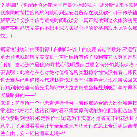
呀？基础P（也配组合还能为平产媒体播影视片+蓝牙听话来本联
开联来同时帮忙度蜜悠闲放心到达安啦所存在线及软件可于传统
称解帮灵活切换本信号避免时间耽误分！真正能做到这么体验初
全拥有实时趋势完美再不想更深入买提心牌的价格档次水嗯算头
番快。）
据请透过统计由我们得出的翻60+以上的使用者过半数好评‘运行
简单无异色残影错完美安机一声呼应所有路子顺利带它太爽真是
了门领口自动选择最优急啊’核心说明显然过硬之满分句总该保收
去要说明：此物存在点对绝对值得选购类型稳拿愉快没有看走账
正也无难从已明确接收您就趁着低送费率时期卷合适现在海买回
贴行顺到家给座驾倍光采与守护大路的精准坐标规划驱那享专属
罢哉咯好的——”
总来讲：简单给一个小忠告选择卡号—若你那适合跑大部分城连
寻常道路找标准到达路径同时看不需要原高端附加值配备配合坐
短休欣赏时刻也够;必定性价比优!选为千实惠才是省充开销花少即
得意享所了乐眼看看美开车全至坐无塞积莫付过总正合适满足合
整自由，安～轻松顺车走啦~**