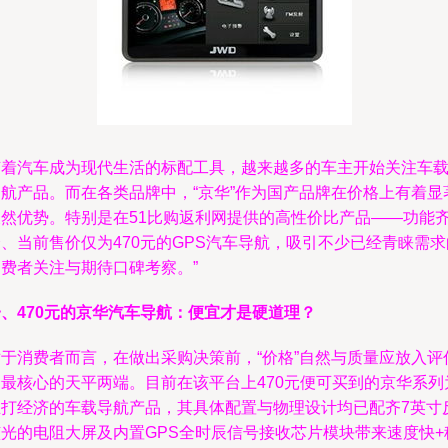
随着汽车成为现代生活的标配工具，越来越多的车主开始关注车
导航产品。而在各类品牌中，“京华”作为国产品牌在价格上有着显
天然优势。特别是在51比购返利网提供的高性价比产品——功能
、当前售价仅为470元的GPS汽车导航，吸引不少已经青睐需求
消费者关注与期待口碑考察。”
一、470元的京华汽车导航：便宜才是硬道理？
对于消费者而言，在做出采购决策前，“价格”自然与质量应放入评
中最核心的天平两端。目前在该平台上470元便可买到的京华系列
主打经济的车载导航产品，其具体配置与物理设计均已配齐7英寸
眩光的电阻大屏及内置GPS全时辰信号接收芯片模块带来速度快+