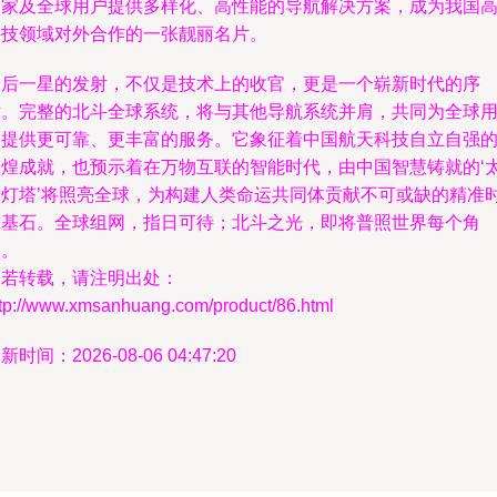
国家及全球用户提供多样化、高性能的导航解决方案，成为我国
科技领域对外合作的一张靓丽名片。
最后一星的发射，不仅是技术上的收官，更是一个崭新时代的序
章。完整的北斗全球系统，将与其他导航系统并肩，共同为全球
户提供更可靠、更丰富的服务。它象征着中国航天科技自立自强
辉煌成就，也预示着在万物互联的智能时代，由中国智慧铸就的‘
空灯塔’将照亮全球，为构建人类命运共同体贡献不可或缺的精准
空基石。全球组网，指日可待；北斗之光，即将普照世界每个角
落。
如若转载，请注明出处：
ttp://www.xmsanhuang.com/product/86.html
新时间：2026-08-06 04:47:20