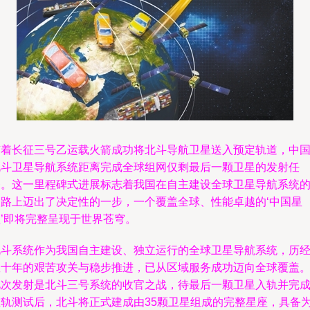
随着长征三号乙运载火箭成功将北斗导航卫星送入预定轨道，中
北斗卫星导航系统距离完成全球组网仅剩最后一颗卫星的发射任
务。这一里程碑式进展标志着我国在自主建设全球卫星导航系统
道路上迈出了决定性的一步，一个覆盖全球、性能卓越的‘中国星
座’即将完整呈现于世界苍穹。
北斗系统作为我国自主建设、独立运行的全球卫星导航系统，历
数十年的艰苦攻关与稳步推进，已从区域服务成功迈向全球覆盖
此次发射是北斗三号系统的收官之战，待最后一颗卫星入轨并完
在轨测试后，北斗将正式建成由35颗卫星组成的完整星座，具备