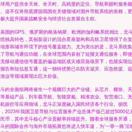
全球用户提供全天候、全天时、高精度的定位、导航和授时服务
力。这不仅将彻底摆脱我国在关键领域对国外导航系统的依赖，
将极大提升国家战略安全与经济社会发展自主权。
与美国的GPS、俄罗斯的格洛纳斯、欧洲的伽利略系统相比，北
系统独具特色，其创新设计的混合星座架构和高轨卫星增强了在
杂地形和城市环境下的信号覆盖能力。尤为突出的是，北斗系统
成了导航与通信功能，在全球范围内首创了短报文通信服务，即
在无移动通信信号覆盖的偏远地区或灾难应急场景下，也能实现
置报告和短信息互通，这一独特优势已在防灾减灾、应急救援、
洋渔业等领域展现出巨大价值。
北斗的全面组网将催生一个规模巨大的产业链。从芯片、模块、
线等基础产品，到车载导航、智能穿戴、精准农业、智慧港口、
人机操控等应用领域，北斗正深度融入国民经济各个行业。据统
，2023年我国卫星导航与位置服务产业总体产值已超过5000亿
人民币，其中北斗核心产业贡献率持续提升。随着全球服务开通
北斗的国际合作与海外市场拓展也将进入快车道，为‘一带一路’沿