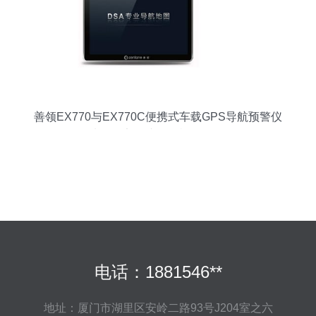
善领EX770与EX770C便携式车载GPS导航预警仪
7寸屏固定测速一体机全面解析
电话：1881546**
地址：厦门市湖里区安岭二路93号J204室之六