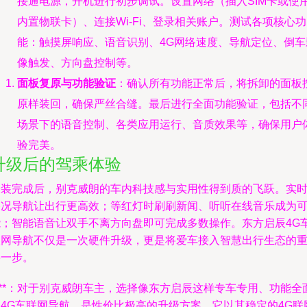
接通电源，开机进行初步调试。设置网络（插入SIM卡或使
内置物联卡）、连接Wi-Fi、登录相关账户。测试各项核心功
能：触摸屏响应、语音识别、4G网络速度、导航定位、倒车
像触发、方向盘控制等。
面板复原与功能验证
：确认所有功能正常后，将拆卸的面板
原样装回，确保严丝合缝。最后进行全面功能验证，包括不
场景下的语音控制、各类应用运行、音质效果等，确保用户
验完美。
升级后的驾乘体验
安装完成后，别克威朗的车内科技感与实用性得到质的飞跃。实
路况导航让出行更高效；等红灯时刷刷新闻、听听在线音乐成为
能；智能语音让双手不离方向盘即可完成多数操作。东方启辰4G
联网导航不仅是一次硬件升级，更是将爱车接入智慧出行生态的
要一步。
***：对于别克威朗车主，选择像东方启辰这样专车专用、功能全
的4G车联网导航，是性价比极高的升级方案。它以其稳定的4G联