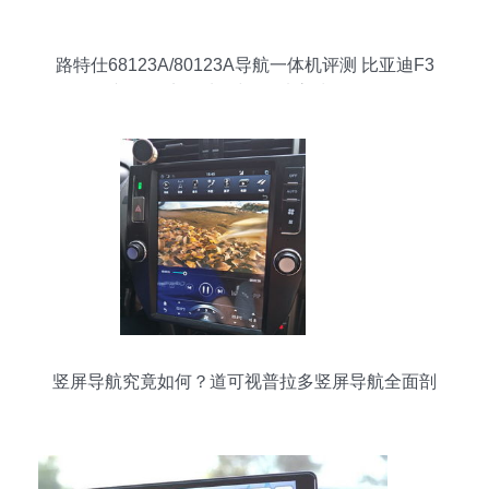
路特仕68123A/80123A导航一体机评测 比亚迪F3
专用3D实景地图与6.2寸高清屏体验
竖屏导航究竟如何？道可视普拉多竖屏导航全面剖
析