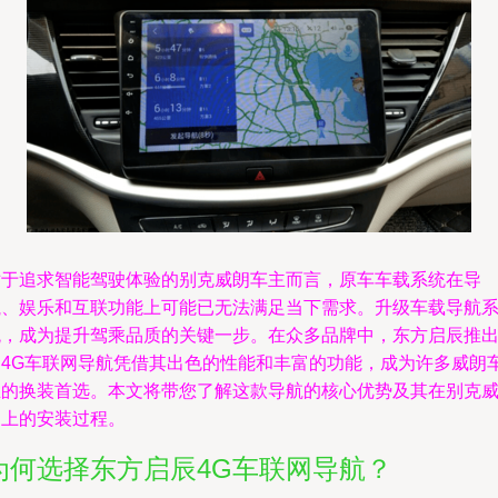
对于追求智能驾驶体验的别克威朗车主而言，原车车载系统在导
航、娱乐和互联功能上可能已无法满足当下需求。升级车载导航
统，成为提升驾乘品质的关键一步。在众多品牌中，东方启辰推
的4G车联网导航凭借其出色的性能和丰富的功能，成为许多威朗
主的换装首选。本文将带您了解这款导航的核心优势及其在别克
朗上的安装过程。
为何选择东方启辰4G车联网导航？