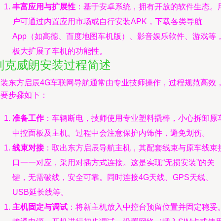
丰富应用与扩展性
：基于安卓系统，拥有开放的软件生态。
户可通过内置应用市场或自行安装APK，下载各类导航
App（如高德、百度地图车机版）、影音娱乐软件、游戏等
极大扩展了车机的功能性。
别克威朗安装过程简述
安装东方启辰4G车联网导航通常由专业技师操作，过程规范高效
主要步骤如下：
准备工作
：车辆断电，技师使用专业塑料撬棒，小心拆卸原
中控面板及主机。过程中会注意保护内饰件，避免划伤。
线束对接
：取出东方启辰导航主机，其配套线束与原车线束
口一一对应，采用对插方式连接。这是实现“无损安装”的关
键，无需破线，安全可靠。同时连接4G天线、GPS天线、
USB延长线等。
主机固定与调试
：将新主机放入中控台预留位置并固定稳妥