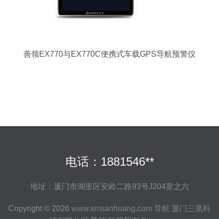
善领EX770与EX770C便携式车载GPS导航预警仪
7寸屏固定测速一体机全面解析
电话：1881546**
地址：厦门市湖里区安岭二路93号J204室之六
Copyright © 2026
www.xmsanhuang.com
导航
厦门三凰科