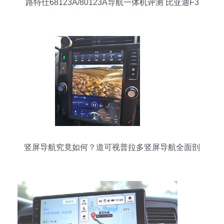
路特仕68123A/80123A导航一体机评测 比亚迪F3
专用3D实景地图与6.2寸高清屏体验
竖屏导航究竟如何？道可视普拉多竖屏导航全面剖
析