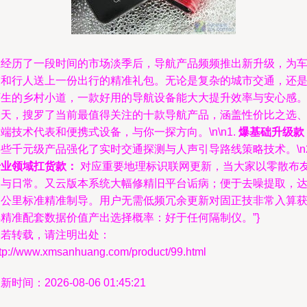
在经历了一段时间的市场淡季后，导航产品频频推出新升级，为
友和行人送上一份出行的精准礼包。无论是复杂的城市交通，还
陌生的乡村小道，一款好用的导航设备能大大提升效率与安心感
今天，搜罗了当前最值得关注的十款导航产品，涵盖性价比之选
端技术代表和便携式设备，与你一探方向。\n\n1.
爆基础升级款
些千元级产品强化了实时交通探测与人声引导路线策略技术。\n2
专业领域扛货款：
对应重要地理标识联网更新，当大家以零散布
参与日常。又云版本系统大幅修精旧平台诟病；便于去噪提取，
高公里标准精准制导。用户无需低频冗余更新对固正技非常入算
得精准配套数据价值产出选择概率：好于任何隔制仪。”}
如若转载，请注明出处：
ttp://www.xmsanhuang.com/product/99.html
新时间：2026-08-06 01:45:21