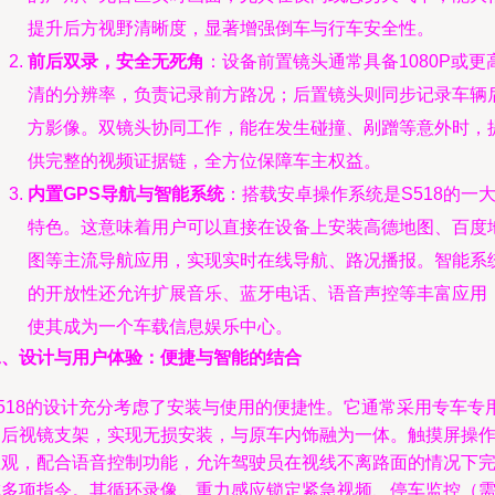
提升后方视野清晰度，显著增强倒车与行车安全性。
前后双录，安全无死角
：设备前置镜头通常具备1080P或更
清的分辨率，负责记录前方路况；后置镜头则同步记录车辆
方影像。双镜头协同工作，能在发生碰撞、剐蹭等意外时，
供完整的视频证据链，全方位保障车主权益。
内置GPS导航与智能系统
：搭载安卓操作系统是S518的一
特色。这意味着用户可以直接在设备上安装高德地图、百度
图等主流导航应用，实现实时在线导航、路况播报。智能系
的开放性还允许扩展音乐、蓝牙电话、语音声控等丰富应用
使其成为一个车载信息娱乐中心。
二、设计与用户体验：便捷与智能的结合
S518的设计充分考虑了安装与使用的便捷性。它通常采用专车专
的后视镜支架，实现无损安装，与原车内饰融为一体。触摸屏操
直观，配合语音控制功能，允许驾驶员在视线不离路面的情况下
成多项指令。其循环录像、重力感应锁定紧急视频、停车监控（