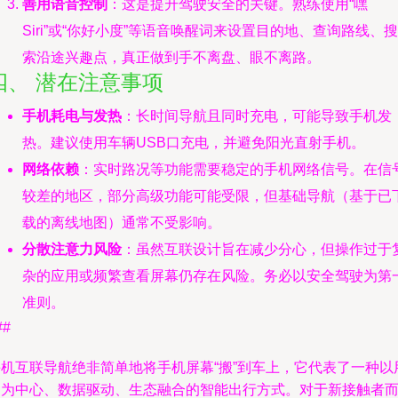
善用语音控制
：这是提升驾驶安全的关键。熟练使用“嘿
Siri”或“你好小度”等语音唤醒词来设置目的地、查询路线、搜
索沿途兴趣点，真正做到手不离盘、眼不离路。
四、 潜在注意事项
手机耗电与发热
：长时间导航且同时充电，可能导致手机发
热。建议使用车辆USB口充电，并避免阳光直射手机。
网络依赖
：实时路况等功能需要稳定的手机网络信号。在信
较差的地区，部分高级功能可能受限，但基础导航（基于已
载的离线地图）通常不受影响。
分散注意力风险
：虽然互联设计旨在减少分心，但操作过于
杂的应用或频繁查看屏幕仍存在风险。务必以安全驾驶为第
准则。
##
手机互联导航绝非简单地将手机屏幕“搬”到车上，它代表了一种以
户为中心、数据驱动、生态融合的智能出行方式。对于新接触者