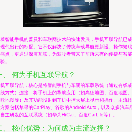
随着智能手机的普及和车联网技术的快速发展，手机互联导航已
为现代出行的标配。它不仅解决了传统车载导航更新慢、操作繁
的痛点，更通过深度互联，为驾驶者带来了前所未有的便捷与智
体验。
一、 何为手机互联导航？
手机互联导航，核心是将智能手机与车辆的车载系统（通过有线
无线方式）连接，将手机上的导航应用（如高德地图、百度地图
谷歌地图等）及其功能投射到车机中控大屏上显示和操作。主流
方案包括苹果的CarPlay、谷歌的Android Auto，以及众多汽车
自主研发的互联系统（如华为HiCar、百度CarLife等）。
二、 核心优势：为何成为主流选择？